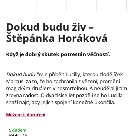
a
j
í
Dokud budu živ –
t
Štěpánka Horáková
?
Když je dobrý skutek potrestán věčností.
HLEDAT
Dokud budu živ
je příběh Lucilly, kterou zlodějíček
Marcus, za to, že ho zachránila z vězení, promění
magickým rituálem v nesmrtelnou. A neudělal jí tím
zrovna radost. O dva tisíce let později se ho Lucilla
D
snaží najít, aby jejich spojení konečně ukončila.
o
p
Možnosti doručení
o
r
u
Skladem
Kód:
138