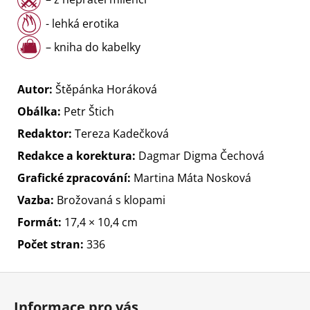
- lehká erotika
– kniha do kabelky
Autor:
Štěpánka Horáková
Obálka:
Petr Štich
Redaktor:
Tereza Kadečková
Redakce a korektura:
Dagmar Digma Čechová
Grafické zpracování:
Martina Máta Nosková
Vazba:
Brožovaná s klopami
Formát:
17,4 × 10,4 cm
Počet stran:
336
Z
á
Informace pro vás