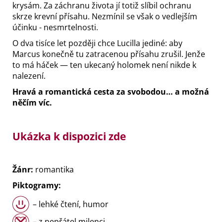
krysám. Za záchranu života jí totiž slíbil ochranu
skrze krevní přísahu. Nezmínil se však o vedlejším
účinku - nesmrtelnosti.
O dva tisíce let později chce Lucilla jediné: aby
Marcus konečně tu zatracenou přísahu zrušil. Jenže
to má háček — ten ukecaný holomek není nikde k
nalezení.
Hravá a romantická cesta za svobodou… a možná
něčím víc.
Ukázka k dispozici zde
Žánr:
romantika
Piktogramy:
– lehké čtení, humor
– z nepřátel milenci