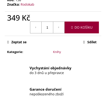
č
Značka:
Rodokab
u
j
349 Kč
e
m
Měrná
e
DO KOŠÍKU
cena:
DOKUD
Zeptat se
Sdílet
BUDU
ŽIV
Kategorie
:
Knihy
–
ŠTĚPÁNKA
HORÁKOVÁ
349
Vychystání objednávky
Kč
do 3 dnů u přepravce
Garance doručení
nepoškozeného zboží