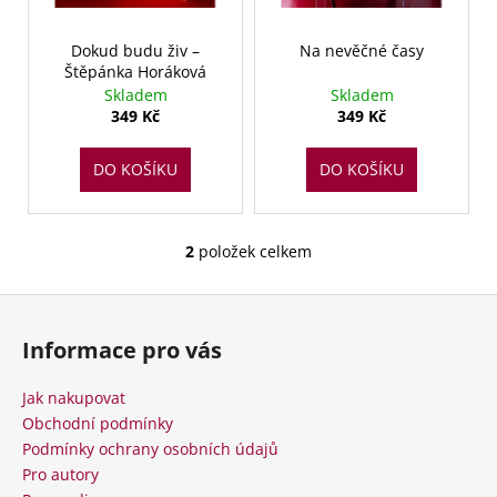
d
r
a
u
o
j
Dokud budu živ –
Na nevěčné časy
k
Štěpánka Horáková
d
í
t
Skladem
Skladem
u
t
349 Kč
349 Kč
ů
k
?
t
DO KOŠÍKU
DO KOŠÍKU
ů
2
položek celkem
HLEDAT
O
v
Z
l
á
á
Informace pro vás
D
d
p
o
a
a
Jak nakupovat
p
c
t
Obchodní podmínky
o
í
í
r
Podmínky ochrany osobních údajů
p
u
Pro autory
r