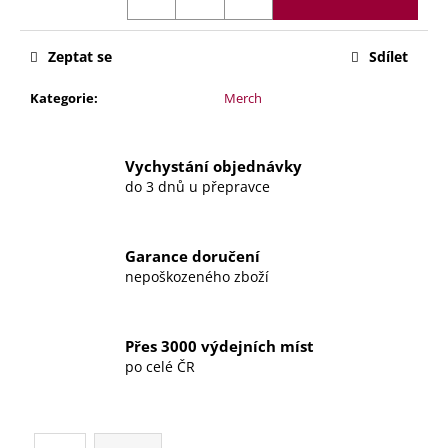
č
u
j
Zeptat se
Sdílet
e
m
Kategorie
:
Merch
e
Vychystání objednávky
PODTÁCEK
do 3 dnů u přepravce
POD
SVÍČKU
–
POD
Garance doručení
MAGNOLIÍ
nepoškozeného zboží
199
Kč
Přes 3000 výdejních míst
po celé ČR