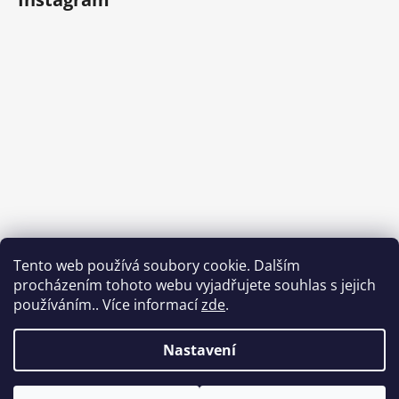
Tento web používá soubory cookie. Dalším
procházením tohoto webu vyjadřujete souhlas s jejich
používáním.. Více informací
zde
.
Sledovat na Instagramu
Nastavení
Vytvořil Shoptet
Copyright 2026
Rodokab.cz
. Všechna práva vyhrazena.