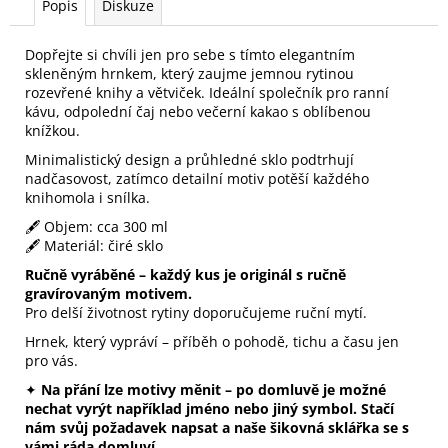
Popis
Diskuze
Dopřejte si chvíli jen pro sebe s tímto elegantním
skleněným hrnkem, který zaujme jemnou rytinou
rozevřené knihy a větviček. Ideální společník pro ranní
kávu, odpolední čaj nebo večerní kakao s oblíbenou
knížkou.
Minimalistický design a průhledné sklo podtrhují
nadčasovost, zatímco detailní motiv potěší každého
knihomola i snílka.
🖋️ Objem: cca 300 ml
🖋️ Materiál: čiré sklo
Ručně vyráběné – každý kus je originál s ručně
gravírovaným motivem.
Pro delší životnost rytiny doporučujeme ruční mytí.
Hrnek, který vypráví – příběh o pohodě, tichu a času jen
pro vás.
✦
Na přání lze motivy měnit – po domluvě je možné
nechat vyrýt například jméno nebo jiný symbol. Stačí
nám svůj požadavek napsat a naše šikovná sklářka se s
vámi ráda domluví.