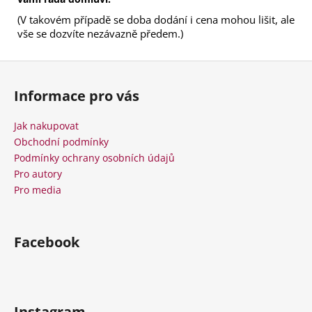
(V takovém případě se doba dodání i cena mohou lišit, ale
vše se dozvíte nezávazně předem.)
Z
á
Informace pro vás
p
a
Jak nakupovat
t
Obchodní podmínky
í
Podmínky ochrany osobních údajů
Pro autory
Pro media
Facebook
Instagram