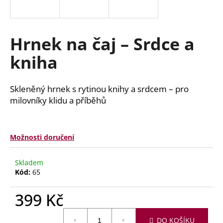
a
j
í
Hrnek na čaj – Srdce a
t
kniha
?
Skleněný hrnek s rytinou knihy a srdcem – pro
milovníky klidu a příběhů
HLEDAT
Možnosti doručení
D
Skladem
o
Kód:
65
p
o
399 Kč
r
u
Měrná
DO KOŠÍKU
cena: