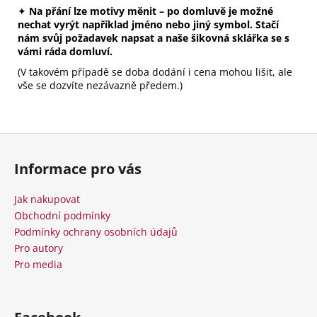
✦
Na přání lze motivy měnit – po domluvě je možné
nechat vyrýt například jméno nebo jiný symbol. Stačí
nám svůj požadavek napsat a naše šikovná sklářka se s
vámi ráda domluví.
(V takovém případě se doba dodání i cena mohou lišit, ale
vše se dozvíte nezávazně předem.)
Z
á
Informace pro vás
p
a
Jak nakupovat
t
Obchodní podmínky
í
Podmínky ochrany osobních údajů
Pro autory
Pro media