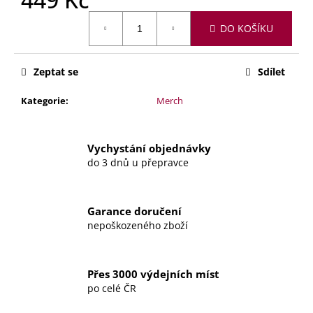
č
u
Měrná
DO KOŠÍKU
cena:
j
e
m
Zeptat se
Sdílet
e
Kategorie
:
Merch
SKLENKA
NA
APEROL
Vychystání objednávky
–
do 3 dnů u přepravce
DOKUD
BUDU
ŽIV
549
Garance doručení
Kč
nepoškozeného zboží
Přes 3000 výdejních míst
po celé ČR