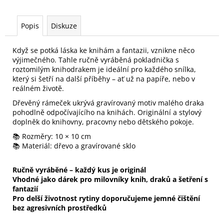
Popis
Diskuze
Když se potká láska ke knihám a fantazii, vznikne něco
výjimečného. Tahle ručně vyráběná pokladnička s
roztomilým knihodrakem je ideální pro každého snílka,
který si šetří na další příběhy – ať už na papíře, nebo v
reálném životě.
Dřevěný rámeček ukrývá gravírovaný motiv malého draka
pohodlně odpočívajícího na knihách. Originální a stylový
doplněk do knihovny, pracovny nebo dětského pokoje.
📚 Rozměry: 10 × 10 cm
📚 Materiál: dřevo a gravírované sklo
Ručně vyráběné – každý kus je originál
Vhodné jako dárek pro milovníky knih, draků a šetření s
fantazií
Pro delší životnost rytiny doporučujeme jemné čištění
bez agresivních prostředků