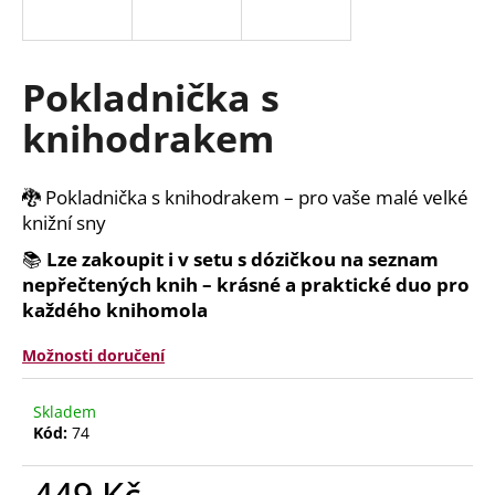
a
j
í
Pokladnička s
t
knihodrakem
?
🐉 Pokladnička s knihodrakem – pro vaše malé velké
knižní sny
HLEDAT
📚
Lze zakoupit i v setu s dózičkou na seznam
nepřečtených knih – krásné a praktické duo pro
každého knihomola
D
Možnosti doručení
o
p
Skladem
o
Kód:
74
r
u
449 Kč