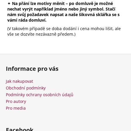
✦
Na přání lze motivy měnit – po domluvě je možné
nechat vyrýt například jméno nebo jiný symbol. Stačí
nám svůj požadavek napsat a naše šikovná sklářka se s
vámi ráda domluví.
(V takovém případě se doba dodání i cena mohou lišit, ale
vše se dozvíte nezávazně předem.)
Z
á
Informace pro vás
p
a
Jak nakupovat
t
Obchodní podmínky
í
Podmínky ochrany osobních údajů
Pro autory
Pro media
Facebook