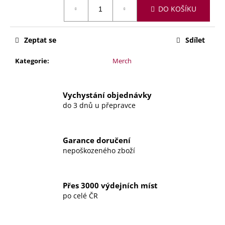
č
Měrná
DO KOŠÍKU
cena:
u
j
e
Zeptat se
Sdílet
m
e
Kategorie
:
Merch
PODTÁCEK
POD
Vychystání objednávky
SVÍČKU
do 3 dnů u přepravce
–
POD
MAGNOLIÍ
Garance doručení
199
nepoškozeného zboží
Kč
Přes 3000 výdejních míst
po celé ČR