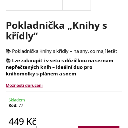
a
j
í
Pokladnička „Knihy s
t
křídly“
?
📚 Pokladnička Knihy s křídly – na sny, co mají letět
📚
Lze zakoupit i v setu s dózičkou na seznam
HLEDAT
nepřečtených knih – ideální duo pro
knihomolky s plánem a snem
Možnosti doručení
D
o
Skladem
p
Kód:
77
o
r
449 Kč
u