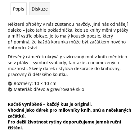
Popis
Diskuze
Některé příběhy v nás zůstanou navždy. Jiné nás odnášejí
daleko – jako tahle pokladnička, kde se knihy mění v ptáky
a míří vstříc obloze. Je to malý kousek poezie, který
připomíná, že každá korunka může být začátkem nového
dobrodružství.
Dřevěný rámeček ukrývá gravírovaný motiv knih měnících
se v ptáky – symbol svobody, fantazie a neomezených
možností. Skvělý dárek i stylová dekorace do knihovny,
pracovny či dětského koutku.
📚 Rozměry: 10 × 10 cm
📚 Materiál: dřevo a gravírované sklo
Ručně vyráběné – každý kus je originál.
Vhodné jako dárek pro milovníky knih, snů a nečekaných
začátků.
Pro delší životnost rytiny doporučujeme jemné ruční
čištění.