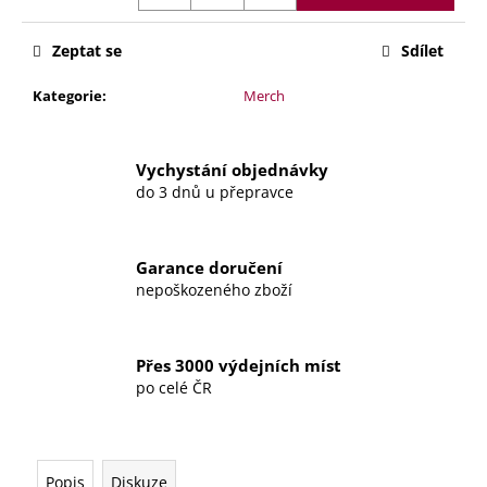
č
u
j
Zeptat se
Sdílet
e
m
Kategorie
:
Merch
e
Vychystání objednávky
ZTRACENÁ
do 3 dnů u přepravce
MÚZA
–
LUCIE
TRINGELOVÁ
Garance doručení
KAŇOVÁ
nepoškozeného zboží
349
Kč
Přes 3000 výdejních míst
po celé ČR
Popis
Diskuze