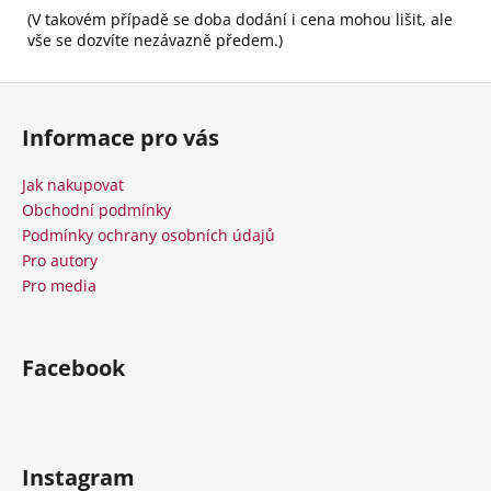
(V takovém případě se doba dodání i cena mohou lišit, ale
vše se dozvíte nezávazně předem.)
Z
á
Informace pro vás
p
a
Jak nakupovat
t
Obchodní podmínky
í
Podmínky ochrany osobních údajů
Pro autory
Pro media
Facebook
Instagram