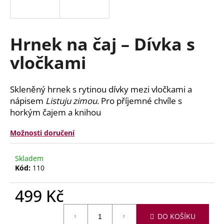
a
j
í
Hrnek na čaj – Dívka s
t
vločkami
?
Skleněný hrnek s rytinou dívky mezi vločkami a
nápisem
Listuju zimou.
Pro příjemné chvíle s
horkým čajem a knihou
HLEDAT
Možnosti doručení
D
Skladem
Kód:
110
o
p
499 Kč
o
r
Měrná
u
DO KOŠÍKU
cena: