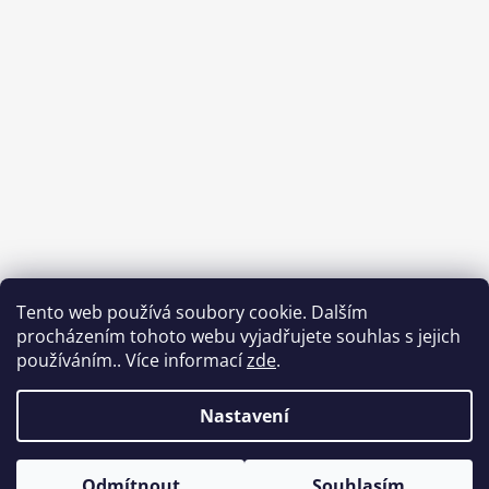
Tento web používá soubory cookie. Dalším
procházením tohoto webu vyjadřujete souhlas s jejich
používáním.. Více informací
zde
.
Sledovat na Instagramu
Nastavení
Vytvořil Shoptet
Copyright 2026
Rodokab.cz
. Všechna práva vyhrazena.
Odmítnout
Souhlasím