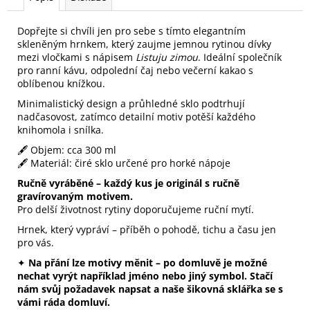
Dopřejte si chvíli jen pro sebe s tímto elegantním
skleněným hrnkem, který zaujme jemnou rytinou dívky
mezi vločkami s nápisem
Listuju zimou
. Ideální společník
pro ranní kávu, odpolední čaj nebo večerní kakao s
oblíbenou knížkou.
Minimalistický design a průhledné sklo podtrhují
nadčasovost, zatímco detailní motiv potěší každého
knihomola i snílka.
🖋️ Objem: cca 300 ml
🖋️ Materiál: čiré sklo určené pro horké nápoje
Ručně vyráběné – každý kus je originál s ručně
gravírovaným motivem.
Pro delší životnost rytiny doporučujeme ruční mytí.
Hrnek, který vypráví – příběh o pohodě, tichu a času jen
pro vás.
✦
Na přání lze motivy měnit – po domluvě je možné
nechat vyrýt například jméno nebo jiný symbol. Stačí
nám svůj požadavek napsat a naše šikovná sklářka se s
vámi ráda domluví.