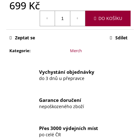
č
699 Kč
u
Měrná
j
DO KOŠÍKU
cena:
e
m
e
Zeptat se
Sdílet
Kategorie
:
Merch
SVÍČKA
–
POD
MAGNOLIÍ
Vychystání objednávky
179
do 3 dnů u přepravce
Kč
Garance doručení
nepoškozeného zboží
Přes 3000 výdejních míst
po celé ČR