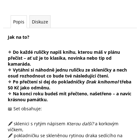
Popis
Diskuze
Jak na to?
✧ Do každé ruličky napiš knihu, kterou máš v plánu
přečíst – ať už je to klasika, novinka nebo tip od
kamaráda.
✧ Vytáhni si náhodně jednu ruličku ze skleničky a nech
osud rozhodnout co bude tvé následující čtení.
✧ Po přečtení si dej do pokladničky
Drak knihomol
třeba
50 Kč jako odměnu.
✧ Na konci roku budeš mít přečteno, našetřeno – a navíc
krásnou památku.
📖 Set obsahuje:
🖋️ sklenici s rytým nápisem
Kterou další?
a korkovým
víčkem,
🖋️ pokladničku se skleněnou rytinou draka sedícího na