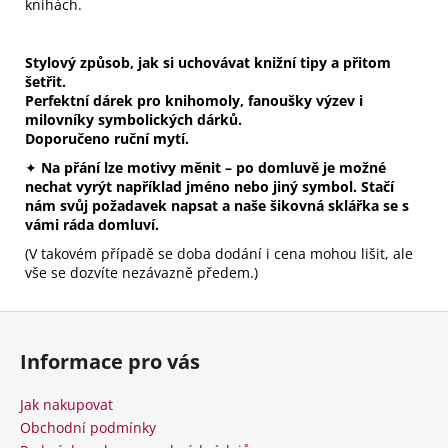
knihách.
Stylový způsob, jak si uchovávat knižní tipy a přitom
šetřit.
Perfektní dárek pro knihomoly, fanoušky výzev i
milovníky symbolických dárků.
Doporučeno ruční mytí.
✦
Na přání lze motivy měnit – po domluvě je možné
nechat vyrýt například jméno nebo jiný symbol. Stačí
nám svůj požadavek napsat a naše šikovná sklářka se s
vámi ráda domluví.
(V takovém případě se doba dodání i cena mohou lišit, ale
vše se dozvíte nezávazně předem.)
Z
á
Informace pro vás
p
a
Jak nakupovat
t
Obchodní podmínky