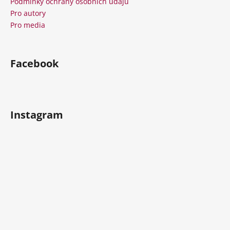
í
Podmínky ochrany osobních údajů
Pro autory
Pro media
Facebook
Instagram