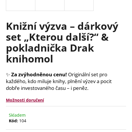
a
j
í
Knižní výzva – dárkový
t
set „Kterou další?“ &
?
pokladnička Drak
knihomol
HLEDAT
✨
Za zvýhodněnou cenu!
Originální set pro
každého, kdo miluje knihy, plnění výzev a pocit
dobře investovaného času – i peněz.
D
o
Možnosti doručení
p
o
Skladem
r
Kód:
104
u