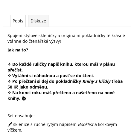
Popis
Diskuze
Spojení stylové skleničky a originální pokladničky tě krásně
vtáhne do čtenářské výzvy!
Jak na to?
✧ Do každé ruličky napiš knihu, kterou máš v plánu
přečíst.
✧ Vytáhni si náhodnou a pusť se do čtení.
✧ Po přečtení si dej do pokladničky
Knihy s křídly
třeba
50 Kč jako odměnu.
✧ Na konci roku máš přečteno a našetřeno na nové
knihy. 📚
Set obsahuje:
🖋️ sklenice s ručně rytým nápisem
Booklist
a korkovým
víčkem,