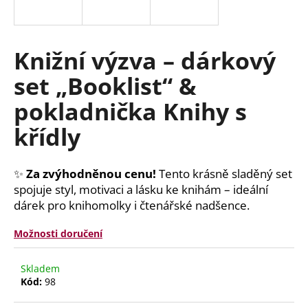
a
j
í
Knižní výzva – dárkový
t
set „Booklist“ &
?
pokladnička Knihy s
křídly
HLEDAT
✨
Za zvýhodněnou cenu!
Tento krásně sladěný set
spojuje styl, motivaci a lásku ke knihám – ideální
dárek pro knihomolky i čtenářské nadšence.
D
o
Možnosti doručení
p
o
Skladem
r
Kód:
98
u