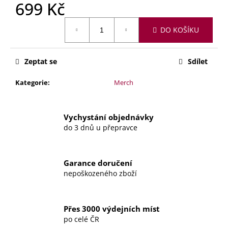
č
699 Kč
u
Měrná
j
DO KOŠÍKU
cena:
e
m
e
Zeptat se
Sdílet
Kategorie
:
Merch
SVÍČKA
–
DOKUD
BUDU
Vychystání objednávky
ŽIV
do 3 dnů u přepravce
179
Kč
Garance doručení
nepoškozeného zboží
Přes 3000 výdejních míst
po celé ČR