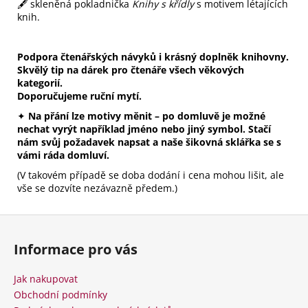
🖋️ skleněná pokladnička
Knihy s křídly
s motivem létajících
knih.
Podpora čtenářských návyků i krásný doplněk knihovny.
Skvělý tip na dárek pro čtenáře všech věkových
kategorií.
Doporučujeme ruční mytí.
✦
Na přání lze motivy měnit – po domluvě je možné
nechat vyrýt například jméno nebo jiný symbol. Stačí
nám svůj požadavek napsat a naše šikovná sklářka se s
vámi ráda domluví.
(V takovém případě se doba dodání i cena mohou lišit, ale
vše se dozvíte nezávazně předem.)
Z
á
Informace pro vás
p
a
Jak nakupovat
t
Obchodní podmínky